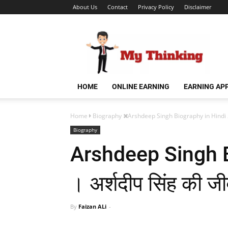
About Us
Contact
Privacy Policy
Disclaimer
HOME
ONLINE EARNING
EARNING AP
Home
Biography
Arshdeep Singh Biography in Hindi 20
Biography
Arshdeep Singh B
। अर्शदीप सिंह की ज
By
Faizan ALi