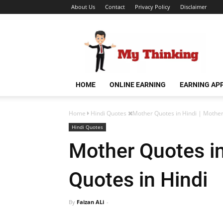
About Us
Contact
Privacy Policy
Disclaimer
HOME
ONLINE EARNING
EARNING AP
Home
Hindi Quotes
Mother Quotes in Hindi | Mother
Hindi Quotes
Mother Quotes in
Quotes in Hindi
By
Faizan ALi