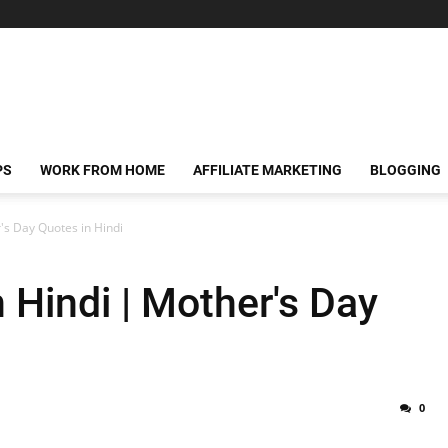
PS
WORK FROM HOME
AFFILIATE MARKETING
BLOGGING
's Day Quotes in Hindi
 Hindi | Mother's Day
0