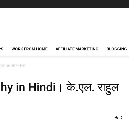
PS
WORK FROM HOME
AFFILIATE MARKETING
BLOGGING
ाहुल का जीवन परिचय
y in Hindi। के.एल. राहुल
0