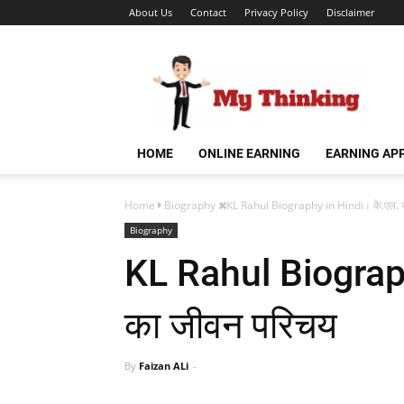
About Us
Contact
Privacy Policy
Disclaimer
HOME
ONLINE EARNING
EARNING AP
Home
Biography
KL Rahul Biography in Hindi। के.एल. र
Biography
KL Rahul Biograph
का जीवन परिचय
By
Faizan ALi