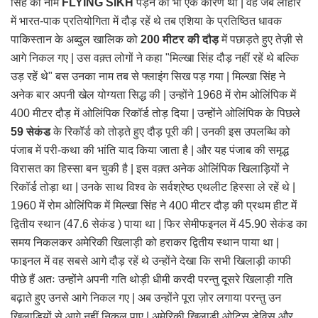
सिंह का नाम
FLYING SIKH
पड़ने का भी एक कारण था | वह जब लाहौर
में भारत-पाक प्रतियोगिता में दौड़ रहें थे तब एशिया के प्रतिष्ठित धावक
पाकिस्तान के अब्दुल खालिक को
200 मीटर की दौड़
में पछाड़ते हुए तेज़ी से
आगे निकल गए | उस वक़्त लोगों ने कहा "मिल्खा सिंह दौड़ नहीं रहें थे बल्कि
उड़ रहें थे" बस उनका नाम तब से फ्लाइंग
सिख पड़ गया | मिल्खा सिंह ने
अनेक बार अपनी खेल योग्यता सिद्ध की | उन्होंने 1968 में रोम ओलिंपिक में
400 मीटर दौड़ में ओलिंपिक रिकॉर्ड तोड़ दिया | उन्होंने ओलिंपिक के पिछले
59 सेकंड
के रिकॉर्ड को तोड़ते हुए दौड़ पूरी की | उनकी इस उपलब्धि को
पंजाब में परी-कथा की भांति याद किया जाता है | और यह पंजाब की समृद्ध
विरासत का हिस्सा बन चुकी है | इस वक़्त अनेक ओलिंपिक खिलाड़ियों ने
रिकॉर्ड तोड़ा था | उनके साथ विश्व के सर्वश्रेष्ठ एथलीट हिस्सा ले रहें थे |
1960 में रोम ओलिंपिक में मिल्खा सिंह ने 400 मीटर दौड़ की प्रथम हीट में
द्वितीय स्थान (47.6 सेकंड ) पाया था | फिर सेमीफइनल में 45.90 सेकंड का
समय निकलकर अमेरिकी खिलाड़ी को हराकर द्वितीय स्थान पाया था |
फाइनल में वह सबसे आगे दौड़ रहें थे उन्होंने देखा कि सभी खिलाड़ी काफी
पीछे हैं अतः उन्होंने अपनी गति थोड़ी धीमी करदी परन्तु दूसरे खिलाड़ी गति
बढ़ाते हुए उनसे आगे निकल गए | अब उन्होंने पूरा ज़ोर लगाया परन्तु उन
खिलाड़ियों से आगे नहीं निकल पाए | अमेरिकी खिलाड़ी ओटिस डेविस और