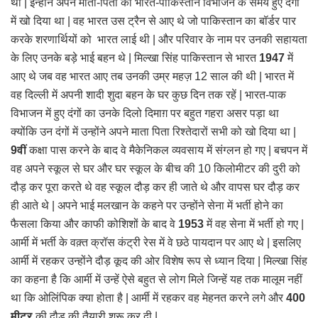
था | इन्होंने अपने माता-पिता को भारत-पाकिस्तान विभाजन के समय हुए दंगों
में खो दिया था | वह भारत उस ट्रैन से आए थे जो पाकिस्तान का बॉर्डर पार
करके शरणार्थियों को भारत लाई थी | और परिवार के नाम पर उनकी सहायता
के लिए उनके बड़े भाई बहन थे | मिल्खा सिंह पाकिस्तान से भारत
1947
में
आए थे जब वह भारत आए तब उनकी उम्र महज़ 12 साल की थी | भारत में
वह दिल्ली में अपनी शादी शुदा बहन के घर कुछ दिन तक रहें | भारत-पाक
विभाजन में हुए दंगों का उनके दिलो दिमाग़ पर बहुत गहरा असर पड़ा था
क्योंकि उन दंगों में उन्होंने अपने माता पिता रिश्तेदारों सभी को खो दिया था |
9वीं
कक्षा पास करने के बाद वे मैकेनिकल व्यवसाय में संग्लन हो गए | बचपन में
वह अपने स्कूल से घर और घर स्कूल के बीच की 10 किलोमीटर की दुरी को
दौड़ कर पूरा करते थे वह स्कूल दौड़ कर ही जाते थे और वापस घर दौड़ कर
ही आते थे | अपने भाई मलखान के कहने पर उन्होंने सेना में भर्ती होने का
फैसला किया और काफी कोशिशों के बाद वे
1953
में वह सेना में भर्ती हो गए |
आर्मी में भर्ती के वक़्त क्रॉस कंट्री रेस में वे छठे पायदान पर आए थे | इसलिए
आर्मी में रहकर उन्होंने दौड़ कूद की ओर विशेष रूप से ध्यान दिया | मिल्खा सिंह
का कहना है कि आर्मी में उन्हें ऐसे बहुत से लोग मिले जिन्हें यह तक मालूम नहीं
था कि ओलिंपिक क्या होता है | आर्मी में रहकर वह मेहनत करने लगे और
400
मीटर
की दौड़ की तैयारी शुरू कर दी |