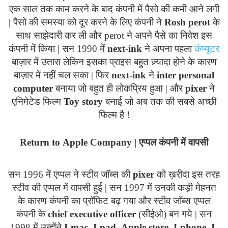
एक साल तक काम करने के बाद कंपनी में पैसो की कमी आने लगी
| पैसो की समस्या को दूर करने के लिए कंपनी ने
Rosh
perot
के
साथ साझेदारी कर ली और
perot
ने अपने पैसे का निवेश इस
कंपनी में किया | सन 1990 में
next
-
ink
ने अपना पहला
कंप्यूटर
बाज़ार में उतारा लेकिन इसका प्राइस बहुत ज़्यादा होने के कारण
बाज़ार में नहीं चल सका | फिर
next
-
ink
ने
inter
personal
computer
बनाया जो बहुत ही लोकप्रिय हुआ | और
pixer
ने
एनिमेटेड फिल्म
Toy
story
बनाई जो अब तक की सबसे अच्छी
फिल्म है !
Return
to
Apple
Company
| एप्पल कंपनी में वापसी
सन 1996 में एप्पल ने स्टीव जॉब्स की
pixer
को ख़रीदा इस तरह
स्टीव की एप्पल में वापसी हुई | सन 1997 में उनकी कड़ी मेहनत
के कारण कंपनी का प्रॉफिट बढ़ गया और स्टीव जॉब्स एप्पल
कंपनी के
chief
executive
officer
(सीईओ) बन गये | सन
1998 में उन्होंने
I
-
mac
,
I
-
pad
,
Apple
store
,
I
-
phone
,
I
-